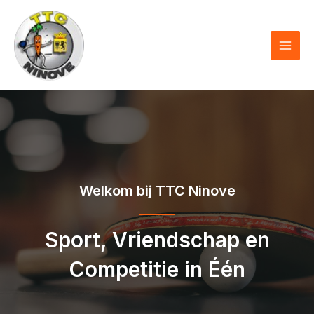
Skip
to
content
MAI
MEN
Welkom bij TTC Ninove
Sport, Vriendschap en
Competitie in Één