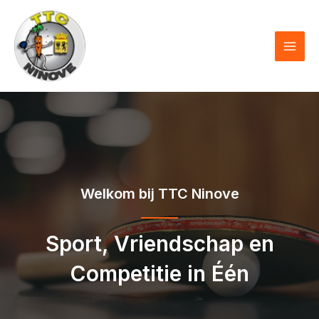
Skip
to
content
MAI
MEN
Welkom bij TTC Ninove
Sport, Vriendschap en
Competitie in Één