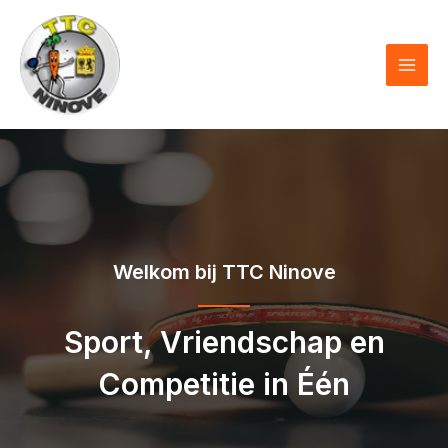
Skip
to
content
MAI
MEN
Welkom bij TTC Ninove
Sport, Vriendschap en
Competitie in Één