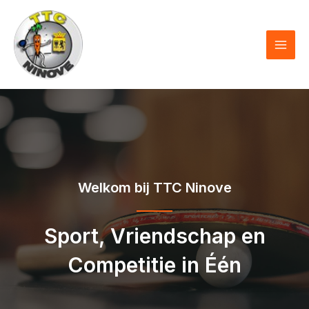
Skip
to
content
MAI
MEN
Welkom bij TTC Ninove
Sport, Vriendschap en
Competitie in Één