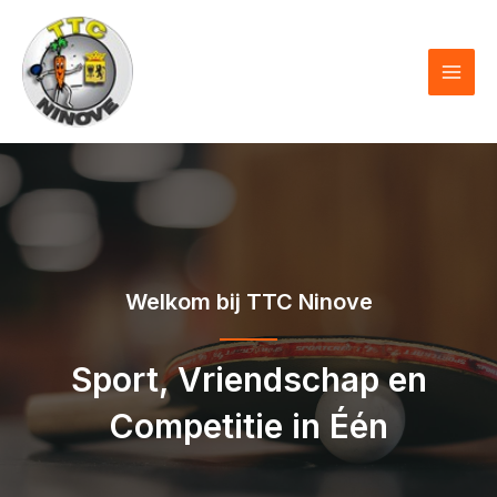
Skip
to
content
MAI
MEN
Welkom bij TTC Ninove
Sport, Vriendschap en
Competitie in Één